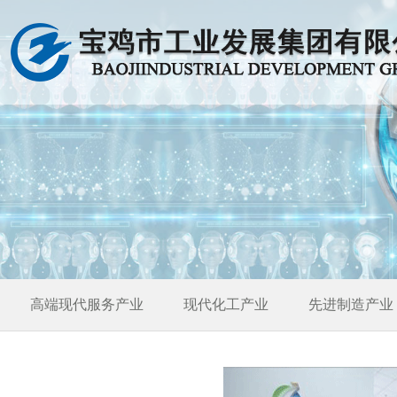
高端现代服务产业
现代化工产业
先进制造产业