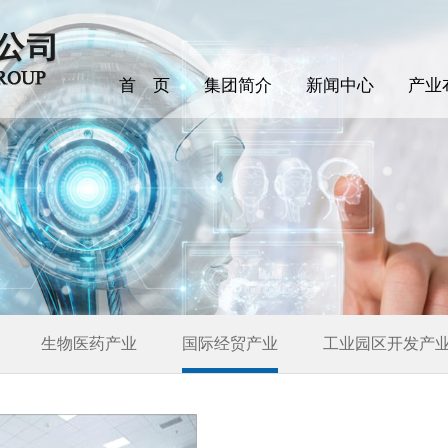
首 页
集团简介
新闻中心
产业
生物医药产业
国际经贸产业
工业园区开发产